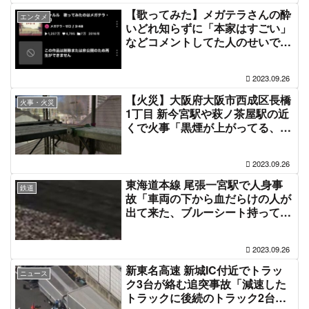
【歌ってみた】メガテラさんの酔
エンタメ
いどれ知らずに「本家はすごい」
などコメントしてた人のせいで大
荒れ、7000万回再生の動画削除
も本家に反省していない荒らし殺
2023.09.26
到の地獄絵図
【火災】大阪府大阪市西成区長橋
火事・火災
1丁目 新今宮駅や萩ノ茶屋駅の近
くで火事「黒煙が上がってる、上
空をヘリが旋回」#西成 9月26日
2023.09.26
東海道本線 尾張一宮駅で人身事
鉄道
故「車両の下から血だらけの人が
出て来た、ブルーシート持って走
ってる警察官が笑ってる」電車遅
延 #東海道線 9月26日
2023.09.26
新東名高速 新城IC付近でトラッ
ニュース
ク3台が絡む追突事故「減速した
トラックに後続のトラック2台が