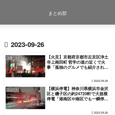
まとめ部
2023-09-26
【火災】京都府京都市左京区浄土
火事・火災
寺上南田町 哲学の道の近くで火
事「孤独のグルメでも紹介された
梨門邸から炎が上がってる、消防
士さんが水かぶって燃えてる建物
2023.09.26
の中に入っていった」#京都 9月
26日
【横浜停電】神奈川県横浜市金沢
ニュース
区と磯子区の約24720軒で大規模
停電「港南区や南区でも一瞬停電
した、磯子の一部だけ30分以上復
旧してない」#停電情報 9月26日
2023.09.26