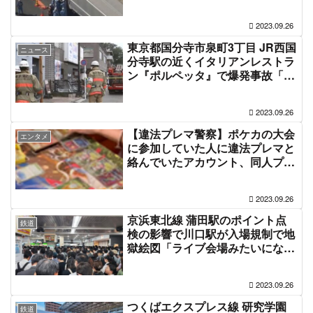
相次いで追突、2台目の運転手が
閉じ込め」「一時的に通行止めで
2023.09.26
1ミリも動かない」車線規制で渋
滞 #新東名 9月26日
東京都国分寺市泉町3丁目 JR西国
ニュース
分寺駅の近くイタリアンレストラ
ン『ポルペッタ』で爆発事故「店
内でガスボンベのガスを抜く作業
中にガス爆発、窓ガラスが全て吹
2023.09.26
き飛び道路に散乱」#国分寺 9月
26日
【違法プレマ警察】ポケカの大会
エンタメ
に参加していた人に違法プレマと
絡んでいたアカウント、同人プレ
マにも職質誤認逮捕で炎上してい
る違法プレイマット騒動の流れ #
2023.09.26
ポケカ #ポケモン
京浜東北線 蒲田駅のポイント点
鉄道
検の影響で川口駅が入場規制で地
獄絵図「ライブ会場みたいになっ
てる、足立区より川口のほうが治
安おわってる」電車遅延9月26日
2023.09.26
つくばエクスプレス線 研究学園
鉄道