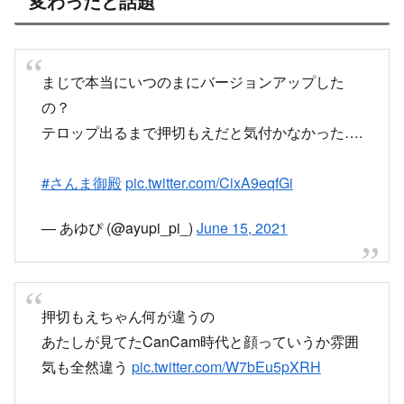
変わったと話題
まじで本当にいつのまにバージョンアップした
の？
テロップ出るまで押切もえだと気付かなかった….
#さんま御殿
pic.twitter.com/CixA9eqfGi
— あゆぴ (@ayupi_pi_)
June 15, 2021
押切もえちゃん何が違うの
あたしが見てたCanCam時代と顔っていうか雰囲
気も全然違う
pic.twitter.com/W7bEu5pXRH