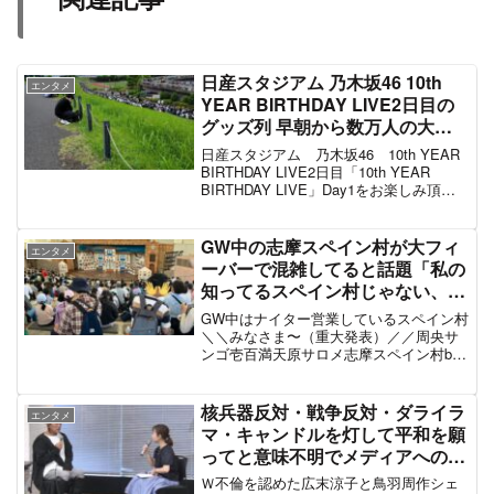
日産スタジアム 乃木坂46 10th
エンタメ
YEAR BIRTHDAY LIVE2日目の
グッズ列 早朝から数万人の大名
行列状態「転売ヤーが並び直し、
日産スタジアム 乃木坂46 10th YEAR
バスラ物販に始発で来ても5期生
BIRTHDAY LIVE2日目「10th YEAR
BIRTHDAY LIVE」Day1をお楽しみ頂
タオルほぼ全滅」#乃木坂46 #乃
き、ありがとうございましたDay1公演は
木坂10thバスラ
5月16日(月)にリピート配信が行われます
見逃して...
GW中の志摩スペイン村が大フィ
エンタメ
ーバーで混雑してると話題「私の
知ってるスペイン村じゃない、待
ち時間表示するアプリとかいらな
GW中はナイター営業しているスペイン村
いと思ってた」「すごい人の数、
＼＼みなさま〜（重大発表）／／周央サ
ンゴ壱百満天原サロメ志摩スペイン村br>
氷の城40分待ちは異常」#志摩ス
コラボイベント開催決定#志摩スペインサ
ペイン村 #志摩スペインサロメン
ロメンゴ村 へ来て！ですわ〜！▼特設サ
ゴ村
イト pic.twitter.com/RqDIGZ...
核兵器反対・戦争反対・ダライラ
エンタメ
マ・キャンドルを灯して平和を願
ってと意味不明でメディアへの嫌
がらせ状態だったキャンドルジュ
Ｗ不倫を認めた広末涼子と鳥羽周作シェ