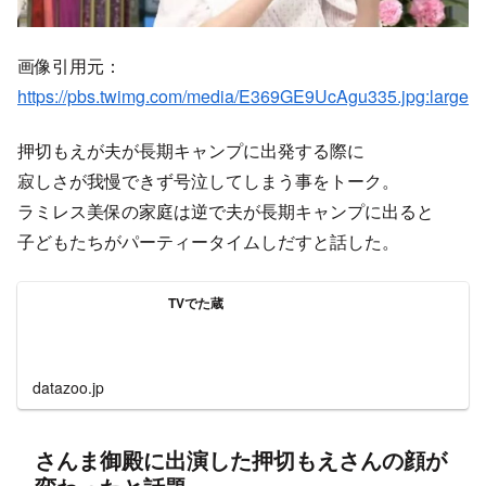
画像引用元：
https://pbs.twimg.com/media/E369GE9UcAgu335.jpg:large
押切もえが夫が長期キャンプに出発する際に
寂しさが我慢できず号泣してしまう事をトーク。
ラミレス美保の家庭は逆で夫が長期キャンプに出ると
子どもたちがパーティータイムしだすと話した。
TVでた蔵
datazoo.jp
さんま御殿に出演した押切もえさんの顔が