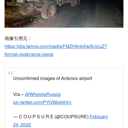
画像引用元：
https://pbs.twimg.com/media/FMZHknkXwAUicuZ?
format=jpg&name=large
Unconfirmed images of Antonov airport
Via –
@WhereisRussia
pic.twitter.com/PYGWa4tAXn
— C O U P S U R E (@COUPSURE)
February
24, 2022