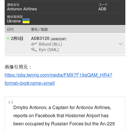
画像引用元：
https://pbs.twimg.com/media/FMX7F19aQAM_HR4?
format=jpg&name=small
Dmytro Antonov, a Captain for Antonov Airlines,
reports on Facebook that Hostomel Airport has
been occupied by Russian Forces but the An-225