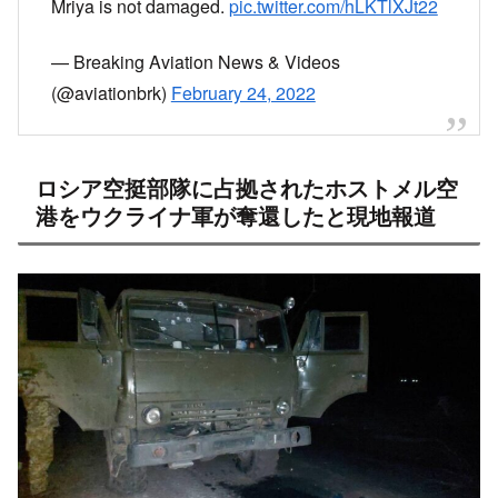
Mriya is not damaged.
pic.twitter.com/hLKTlXJt22
— Breaking Aviation News & Videos
(@aviationbrk)
February 24, 2022
ロシア空挺部隊に占拠されたホストメル空
港をウクライナ軍が奪還したと現地報道