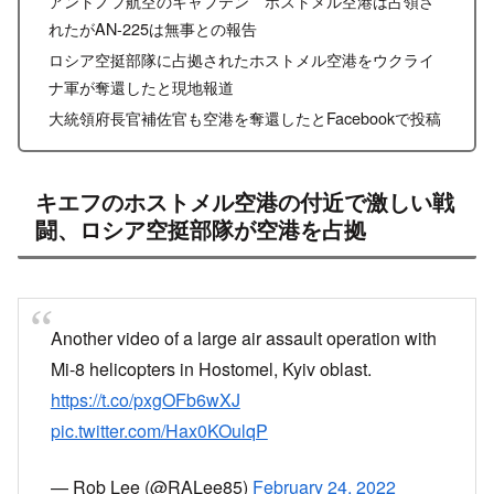
アントノフ航空のキャプテン ホストメル空港は占領さ
れたがAN-225は無事との報告
ロシア空挺部隊に占拠されたホストメル空港をウクライ
ナ軍が奪還したと現地報道
大統領府長官補佐官も空港を奪還したとFacebookで投稿
キエフのホストメル空港の付近で激しい戦
闘、ロシア空挺部隊が空港を占拠
Another video of a large air assault operation with
Mi-8 helicopters in Hostomel, Kyiv oblast.
https://t.co/pxgOFb6wXJ
pic.twitter.com/Hax0KOulqP
— Rob Lee (@RALee85)
February 24, 2022