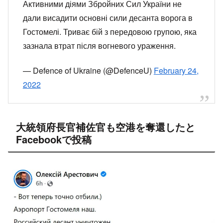
Активними діями Збройних Сил України не
дали висадити основні сили десанта ворога в
Гостомелі. Триває бій з передовою групою, яка
зазнала втрат після вогневого ураження.
— Defence of Ukraine (@DefenceU)
February 24,
2022
大統領府長官補佐官も空港を奪還したと
Facebookで投稿