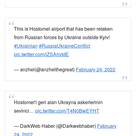
This is Hostomel airport that has been retaken
from Russian forces by Ukraine outside Kyiv!
#Ukrainian
#RussiaUkraineConflict
pic.twitter.com/jZSAirvtdE
— anzhel(@anzhelthegreat)
February 24, 2022
Hostomel'i geri alan Ukrayna askerlerinin
sevinci…
pic.twitter.com/T4N0BwEYHT
— DarkWeb Haber (@Darkwebhaber)
February
24, 2022