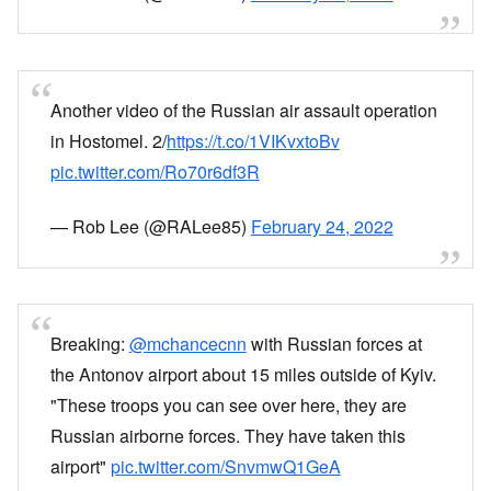
Another video of the Russian air assault operation
in Hostomel. 2/
https://t.co/1VIKvxtoBv
pic.twitter.com/Ro70r6df3R
— Rob Lee (@RALee85)
February 24, 2022
Breaking:
@mchancecnn
with Russian forces at
the Antonov airport about 15 miles outside of Kyiv.
"These troops you can see over here, they are
Russian airborne forces. They have taken this
airport"
pic.twitter.com/SnvmwQ1GeA