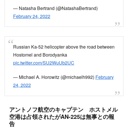
— Natasha Bertrand (@NatashaBertrand)
February 24, 2022
Russian Ka-52 helicopter above the road between
Hostomel and Borodyanka
pic.twitter.com/SU2WuUb2UC
— Michael A. Horowitz (@michaelh992)
February
24, 2022
アントノフ航空のキャプテン ホストメル
空港は占領されたがAN-225は無事との報
告