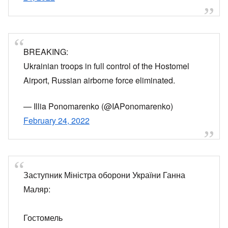
BREAKING:
Ukrainian troops in full control of the Hostomel
Airport, Russian airborne force eliminated.
— Illia Ponomarenko (@IAPonomarenko)
February 24, 2022
Заступник Міністра оборони України Ганна
Маляр:
Гостомель